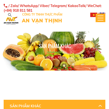
/ Zalo/ WhatsApp/ Viber/ Telegram/ KakaoTalk/ WeChat:
(+84) 918 811 581
CÔNG TY TNHH THỰC PHẨM
AN VẠN THỊNH
SẢN PHẨM KHÁC
Trang Chủ
Sản Phẩm
Khác
Sản phẩm khác
SẢN PHẨM KHÁC