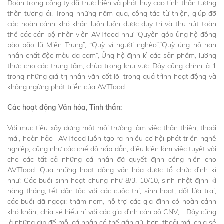
Đoàn trong công ty đã thực hiện và phát huy cao tinh thần tương
thân tương ái. Trong những năm qua, công tác từ thiện, giúp đỡ
các hoàn cảnh khó khăn luôn luôn được duy trì và thu hút toàn
thể các cán bộ nhân viên AVTfood như “Quyên góp ủng hộ đồng
bào bão lũ Miền Trung”, “Quỹ vì người nghèo”,”Quỹ ủng hộ nạn
nhân chất độc màu da cam”, Ủng hộ định kì các sản phẩm, lương
thực cho các trung tâm, chùa trong khu vực. Đây cũng chính là 1
trong những giá trị nhân văn cốt lõi trong quá trình hoạt động và
không ngừng phát triển của AVTfood.
Các hoạt động Văn hóa, Tinh thần:
Với mục tiêu xây dựng một môi trường làm việc thân thiện, thoải
mái, hoàn hảo- AVTfood luôn tạo ra nhiều cơ hội phát triển nghề
nghiệp, cũng như các chế độ hấp dẫn, điều kiện làm việc tuyệt vời
cho các tất cả những cá nhân đã quyết định cống hiến cho
AVTfood. Qua những hoạt động văn hóa được tổ chức đình kì
như: Các buổi sinh hoạt chung như 8/3, 10/10, sinh nhật định kì
hàng tháng, tết dân tộc với các cuộc thi, sinh hoạt, đốt lửa trại;
các buổi dã ngoại; thăm nom, hỗ trợ các gia đình có hoàn cảnh
khó khăn, chia sẻ hiếu hỉ với các gia đình cán bộ CNV,… Đây cũng
là những dịp để mỗi cá nhân có thể gần gũi hơn, thoải mái chia sẻ