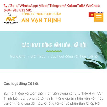
/ Zalo/ WhatsApp/ Viber/ Telegram/ KakaoTalk/ WeChat:
(+84) 918 811 581
CÔNG TY TNHH THỰC PHẨM
AN VẠN THỊNH
CÁC HOẠT ĐỘNG VĂN HÓA - XÃ HỘI
Trang Chủ
Giới Thiệu
Các hoạt động văn hóa - xã hội
Các hoạt động Xã hội:
Ban lãnh đạo và toàn thể nhân viên trong công ty TNHH An Vạn
Thịnh luôn coi trọng và tôn vinh những giá trị nhân văn văn hóa
truyền thống của dân tộc. Chúng tôi với bộ phận Ban Chấp Hành