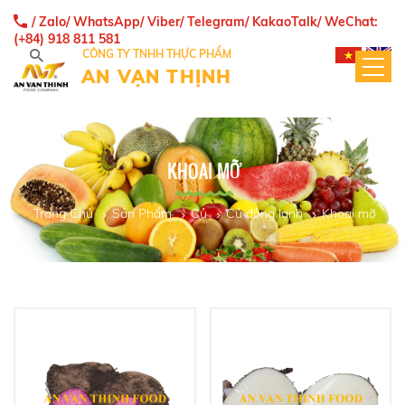
/ Zalo/ WhatsApp/ Viber/ Telegram/ KakaoTalk/ WeChat:
(+84) 918 811 581
CÔNG TY TNHH THỰC PHẨM
AN VẠN THỊNH
KHOAI MỠ
Trang Chủ
Sản Phẩm
Củ
Củ đông lạnh
Khoai mỡ