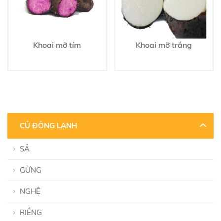
Khoai mỡ tím
Khoai mỡ trắng
CỦ ĐÔNG LẠNH
SẢ
GỪNG
NGHỆ
RIỀNG