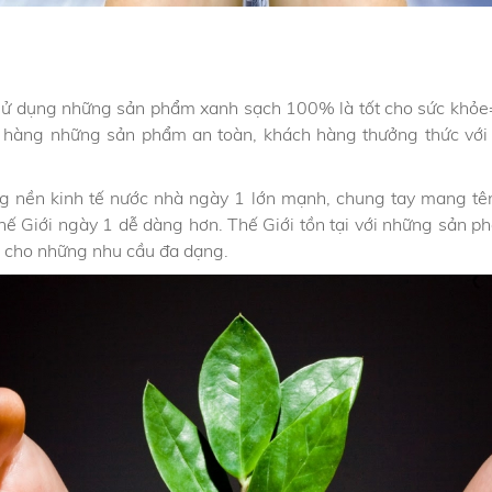
sử dụng những sản phẩm xanh sạch 100% là tốt cho sức khỏe
hàng những sản phẩm an toàn, khách hàng thưởng thức với 
g nền kinh tế nước nhà ngày 1 lớn mạnh, chung tay mang tên
hế Giới ngày 1 dễ dàng hơn. Thế Giới tồn tại với những sản 
 cho những nhu cầu đa dạng.