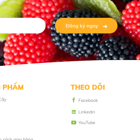
Đăng ký ngay
 PHẨM
THEO DÕI
Cây
Facebook
Linkedin
YouTube
h sách giao hàng