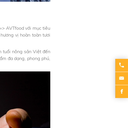
=> AVTfood với mục tiêu
hương vị hoàn toàn tươi
 tuổi nông sản Việt đến
phẩm đa dạng, phong phú,