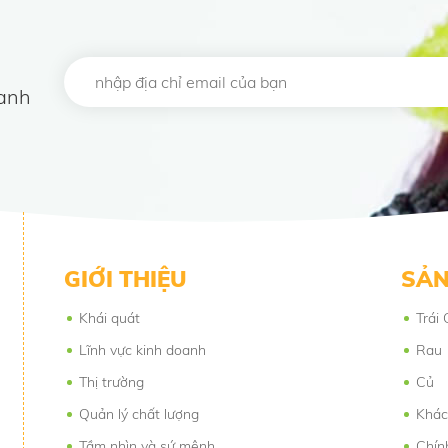
oanh
GIỚI THIỆU
SẢN
Khái quát
Trái 
Lĩnh vực kinh doanh
Rau
Thị trường
Củ
Quản lý chất lượng
Khác
Tầm nhìn và sứ mệnh
Chín