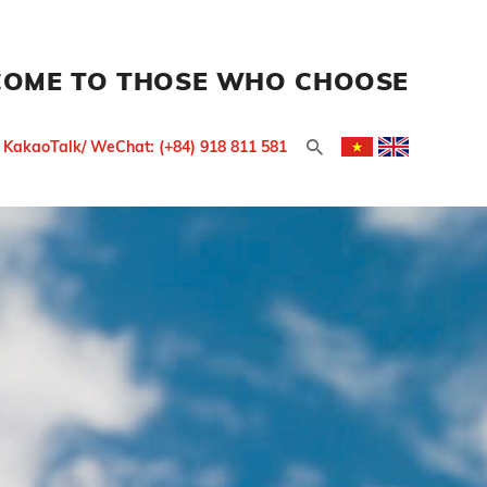
COME TO THOSE WHO CHOOSE
/ KakaoTalk/ WeChat: (+84) 918 811 581