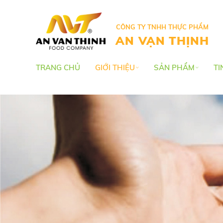
CÔNG TY TNHH THỰC PHẨM
AN VẠN THỊNH
TRANG CHỦ
GIỚI THIỆU
SẢN PHẨM
TI