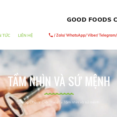
GOOD FOODS 
/ Zalo/ WhatsApp/ Viber/ Telegram
N TỨC
LIÊN HỆ
TẦM NHÌN VÀ SỨ MỆNH
Trang Chủ
Giới Thiệu
Tầm nhìn và sứ mệnh