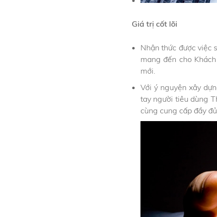
Giá trị cốt lõi
Nhận thức được việc 
mang đến cho Khách 
mới.
Với ý nguyện xây dựn
tay người tiêu dùng T
cùng cung cấp đầy đủ