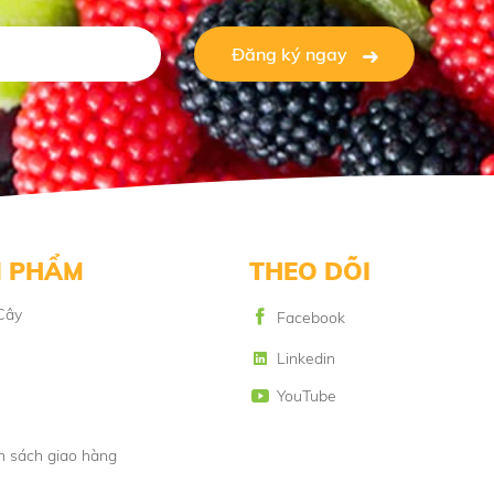
Đăng ký ngay
 PHẨM
THEO DÕI
Cây
Facebook
Linkedin
YouTube
h sách giao hàng