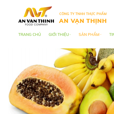
CÔNG TY TNHH THỰC PHẨM
AN VẠN THỊNH
TRANG CHỦ
GIỚI THIỆU
SẢN PHẨM
TI