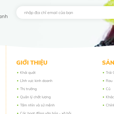
oanh
GIỚI THIỆU
SẢN
Khái quát
Trái 
Lĩnh vực kinh doanh
Rau
Thị trường
Củ
Quản lý chất lượng
Khác
Tầm nhìn và sứ mệnh
Chín
Các hoạt động văn hóa - xã hội