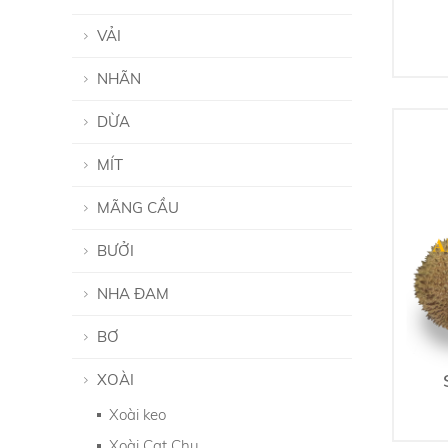
VẢI
NHÃN
DỪA
MÍT
MÃNG CẦU
BƯỞI
NHA ĐAM
BƠ
XOÀI
Xoài keo
Xoài Cat Chu