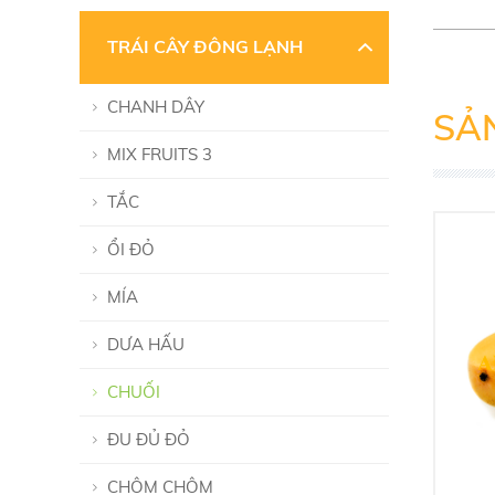
TRÁI CÂY ĐÔNG LẠNH
CHANH DÂY
SẢ
MIX FRUITS 3
TẮC
ỔI ĐỎ
MÍA
DƯA HẤU
CHUỐI
ĐU ĐỦ ĐỎ
CHÔM CHÔM