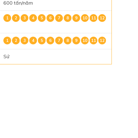
600 tấn/năm
1
2
3
4
5
6
7
8
9
10
11
12
1
2
3
4
5
6
7
8
9
10
11
12
Sứ