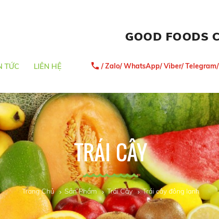
GOOD FOODS 
/ Zalo/ WhatsApp/ Viber/ Telegram
N TỨC
LIÊN HỆ
TRÁI CÂY
Trang Chủ
Sản Phẩm
Trái Cây
Trái cây đông lạnh