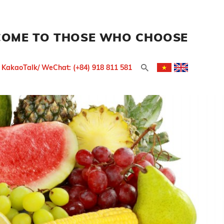
COME TO THOSE WHO CHOOSE
/ KakaoTalk/ WeChat: (+84) 918 811 581