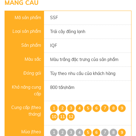
MÃNG CẦU
Mã sản phẩm
SSF
Loại sản phẩm
Trái cây đông lạnh
Sản phẩm
IQF
Màu sắc
Màu trắng đặc trưng của sản phẩm
Đóng gói
Tùy theo nhu cầu của khách hàng
Khả năng cung
800 tấn/năm
cấp
Cung cấp (theo
1
2
3
4
5
6
7
8
9
tháng)
10
11
12
Mùa (theo
1
2
3
4
5
6
7
8
9