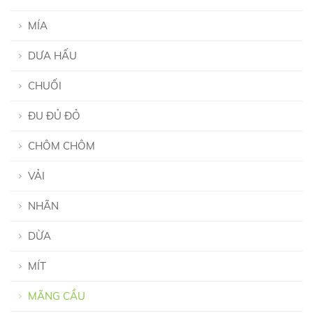
MÍA
DƯA HẤU
CHUỐI
ĐU ĐỦ ĐỎ
CHÔM CHÔM
VẢI
NHÃN
DỪA
MÍT
MÃNG CẦU