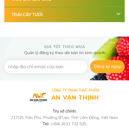
TRÁI CÂY TƯƠI
GIÁ TỐT THEO MÙA
Quản lý đăng ký theo dõi bản tin kinh doanh
Đăng ký ngay
CÔNG TY TNHH THỰC PHẨM
AN VẠN THỊNH
Trụ sở chính:
717/25 Trần Phú, Phường B'Lao, Tỉnh Lâm Đồng, Việt Nam
Tel:
(+84) 2633 732 535