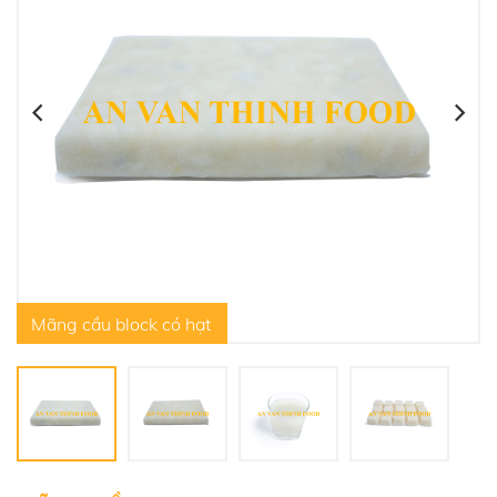
Mãng cầu block có hạt