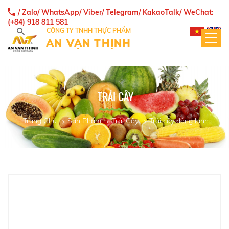
/ Zalo/ WhatsApp/ Viber/ Telegram/ KakaoTalk/ WeChat:
(+84) 918 811 581
CÔNG TY TNHH THỰC PHẨM
AN VẠN THỊNH
TRÁI CÂY
Trang Chủ
Sản Phẩm
Trái Cây
Trái cây đông lạnh