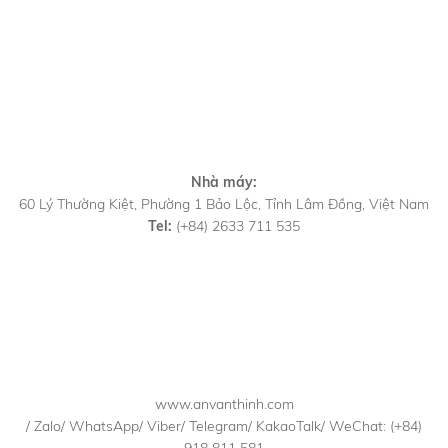
Nhà máy:
60 Lý Thường Kiệt, Phường 1 Bảo Lộc, Tỉnh Lâm Đồng, Việt Nam
Tel:
(+84) 2633 711 535
www.anvanthinh.com
/ Zalo/ WhatsApp/ Viber/ Telegram/ KakaoTalk/ WeChat: (+84)
918 811 581