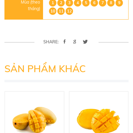
Mùa (theo
1
2
3
4
5
6
7
8
9
tháng)
10
11
12
SHARE:
SẢN PHẨM KHÁC