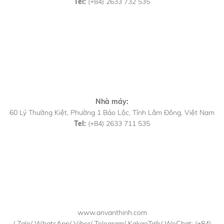
Tel:
(+84) 2633 732 535
Nhà máy:
60 Lý Thường Kiệt, Phường 1 Bảo Lộc, Tỉnh Lâm Đồng, Việt Nam
Tel:
(+84) 2633 711 535
www.anvanthinh.com
/ Zalo/ WhatsApp/ Viber/ Telegram/ KakaoTalk/ WeChat: (+84)