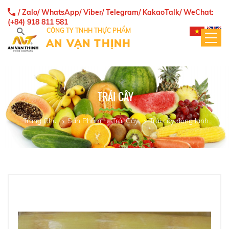
/ Zalo/ WhatsApp/ Viber/ Telegram/ KakaoTalk/ WeChat:
(+84) 918 811 581
CÔNG TY TNHH THỰC PHẨM
AN VẠN THỊNH
TRÁI CÂY
Trang Chủ
Sản Phẩm
Trái Cây
Trái cây đông lạnh