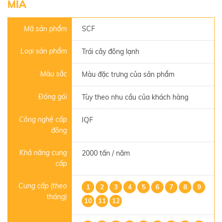
MÍA
Mã sản phẩm
SCF
Loại sản phẩm
Trái cây đông lạnh
Màu sắc
Màu đặc trưng của sản phẩm
Đóng gói
Tùy theo nhu cầu của khách hàng
Công nghệ cấp
IQF
đông
Khả năng cung
2000 tấn / năm
cấp
Cung cấp (theo
1
2
3
4
5
6
7
8
9
tháng)
10
11
12