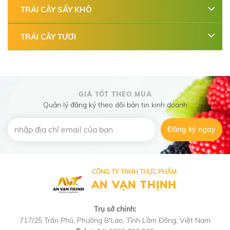
TRÁI CÂY SẤY KHÔ
TRÁI CÂY TƯƠI
GIÁ TỐT THEO MÙA
Quản lý đăng ký theo dõi bản tin kinh doanh
Đăng ký ngay
CÔNG TY TNHH THỰC PHẨM
AN VẠN THỊNH
Trụ sở chính:
717/25 Trần Phú, Phường B'Lao, Tỉnh Lâm Đồng, Việt Nam