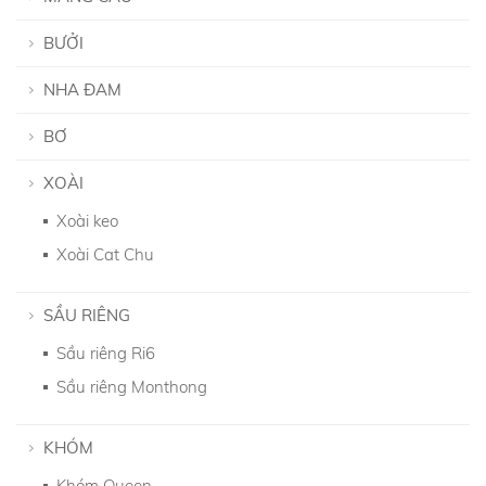
BƯỞI
NHA ĐAM
BƠ
XOÀI
Xoài keo
Xoài Cat Chu
SẦU RIÊNG
Sầu riêng Ri6
Sầu riêng Monthong
KHÓM
Khóm Queen