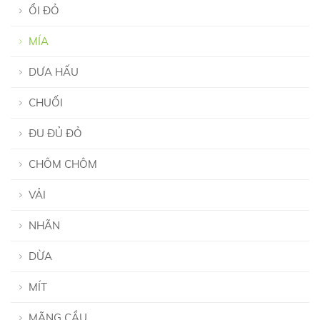
ỔI ĐỎ
MÍA
DƯA HẤU
CHUỐI
ĐU ĐỦ ĐỎ
CHÔM CHÔM
VẢI
NHÃN
DỪA
MÍT
MÃNG CẦU